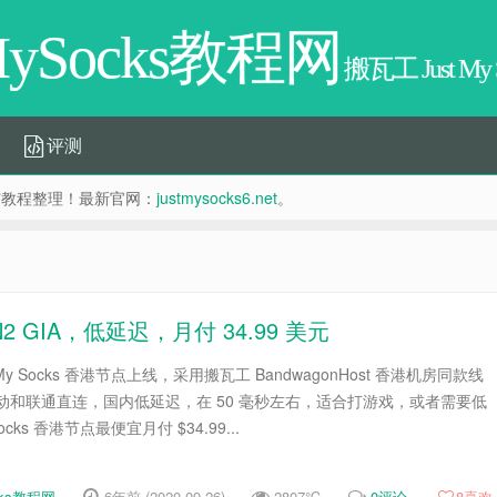
tMySocks教程网
搬瓦工 Just My
评测
惠分享与教程整理！最新官网：
justmysocks6.net
。
CN2 GIA，低延迟，月付 34.99 美元
y Socks 香港节点上线，采用搬瓦工 BandwagonHost 香港机房同款线
，移动和联通直连，国内低延迟，在 50 毫秒左右，适合打游戏，或者需要低
ocks 香港节点最便宜月付 $34.99...
cks教程网
6年前 (2020-09-26)
2807℃
0评论
8
喜欢