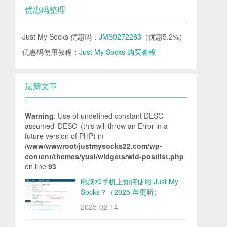
优惠码整理
Just My Socks 优惠码：
JMS9272283
（优惠5.2%）
优惠码使用教程：
Just My Socks 购买教程
最新文章
Warning
: Use of undefined constant DESC -
assumed 'DESC' (this will throw an Error in a
future version of PHP) in
/www/wwwroot/justmysocks22.com/wp-
content/themes/yusi/widgets/wid-postlist.php
on line
93
电脑和手机上如何使用 Just My
Socks？（2025 年更新）
2025-02-14