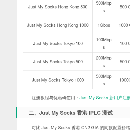
500Mbp
Just My Socks Hong Kong 500
500 
s
Just My Socks Hong Kong 1000
1Gbps
1000
100Mbp
Just My Socks Tokyo 100
100 
s
200Mbp
Just My Socks Tokyo 500
500 
s
500Mbp
Just My Socks Tokyo 1000
1000
s
注册教程与优惠码使用：
Just My Socks 新用
二、Just My Socks 香港 IPLC 测试
对比 Just My Socks 香港 CN2 GIA 的同款