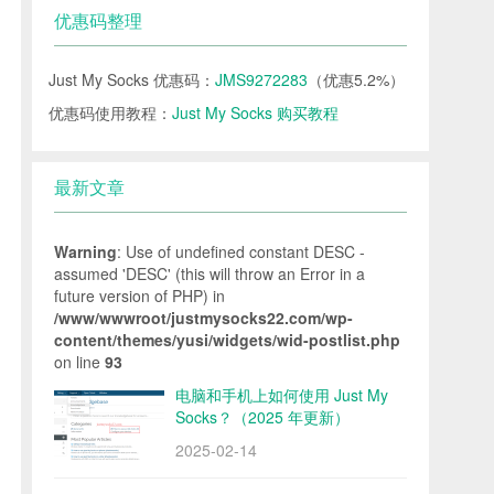
优惠码整理
Just My Socks 优惠码：
JMS9272283
（优惠5.2%）
优惠码使用教程：
Just My Socks 购买教程
最新文章
Warning
: Use of undefined constant DESC -
assumed 'DESC' (this will throw an Error in a
future version of PHP) in
/www/wwwroot/justmysocks22.com/wp-
content/themes/yusi/widgets/wid-postlist.php
on line
93
电脑和手机上如何使用 Just My
Socks？（2025 年更新）
2025-02-14