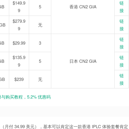
$149.9
链
GB
5
香港 CN2 GIA
9
接
$279.9
链
 GB
无
9
接
链
GB
$29.99
3
接
$135.9
链
GB
5
日本 CN2 GIA
9
接
链
GB
$239
无
接
户注册与购买教程，5.2% 优惠码
配置价格（月付 34.99 美元），基本可以肯定这一款香港 IPLC 体验套餐肯定