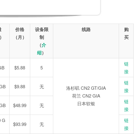
量
价格
设备限
线路
购
）
（月）
制
买
（
介
绍
）
链
GB
$5.88
5
接
链
 GB
$9.88
无
洛杉矶 CN2 GT/GIA
接
荷兰 CN2 GIA
链
日本软银
 GB
$48.99
无
接
0 G
链
$93.99
无
接