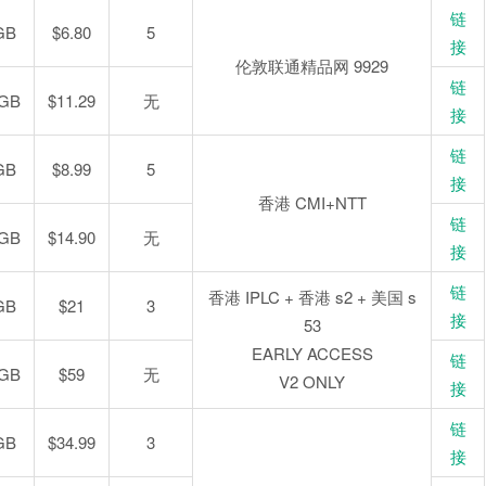
链
GB
$6.80
5
接
伦敦联通精品网 9929
链
 GB
$11.29
无
接
链
GB
$8.99
5
接
香港 CMI+NTT
链
 GB
$14.90
无
接
链
香港 IPLC + 香港 s2 + 美国 s
GB
$21
3
接
53
EARLY ACCESS
链
 GB
$59
无
V2 ONLY
接
链
GB
$34.99
3
接