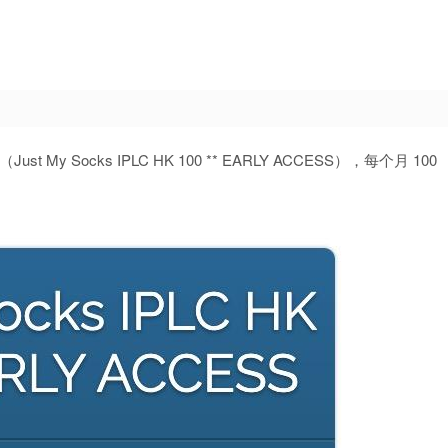
st My Socks IPLC HK 100 ** EARLY ACCESS），每个月 100