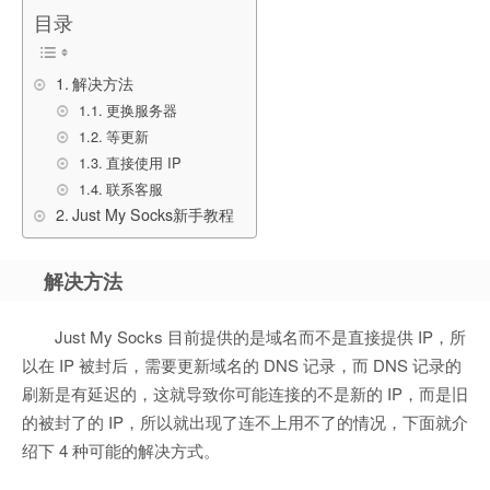
目录
解决方法
更换服务器
等更新
直接使用 IP
联系客服
Just My Socks新手教程
解决方法
Just My Socks 目前提供的是域名而不是直接提供 IP，所
以在 IP 被封后，需要更新域名的 DNS 记录，而 DNS 记录的
刷新是有延迟的，这就导致你可能连接的不是新的 IP，而是旧
的被封了的 IP，所以就出现了连不上用不了的情况，下面就介
绍下 4 种可能的解决方式。