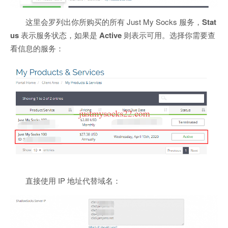
这里会罗列出你所购买的所有 Just My Socks 服务，
Stat
us
表示服务状态，如果是
Active
则表示可用。选择你需要查
看信息的服务：
直接使用 IP 地址代替域名：