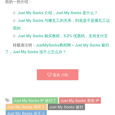
前的一些介绍：
Just My Socks 介绍，Just My Socks 是什么？
Just My Socks 与搬瓦工的关系，到底是不是搬瓦工运
营的
Just My Socks 购买教程，5.2% 优惠码，支持支付宝
转载请注明：
JustMySocks教程网
»
Just My Socks 被封
了，Just My Socks 连不上怎么办？
喜欢 (
18
)
Just My Socks IP 被封了
Just My Socks 更新 IP
Just My Socks 用不了
Just My Socks 被封
Just My Socks 连不上